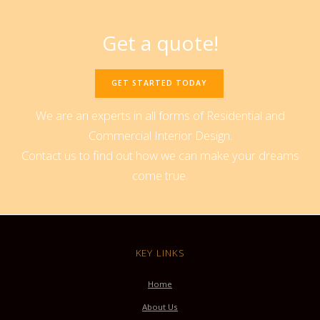
Get a quote!
GET STARTED TODAY
We are an experts in all forms of Residential and
Commercial Interior Design.
Contact us to find out how we can make your dreams
come true.
KEY LINKS
Home
About Us